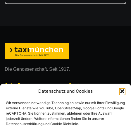
Die Genossenschaft. Seit 1917.
Gefos Portale
Service
Datenschutz und Cookies
Fahrerportal
Termine
Wir verwenden notwendige Technologien sowie nur mit Ihrer Einwilligung
Unternehmerportal
Formulare
externe Dienste wie YouTube, OpenStreetMap, Google Fonts und Google
reCAPTCHA. Sie können zustimmen, ablehnen oder Ihre Auswahl
Ansprechpartner
jederzeit ändern. Weitere Informationen finden Sie in unserer
Datenschutzerklärung und Cookie Richtlinie.